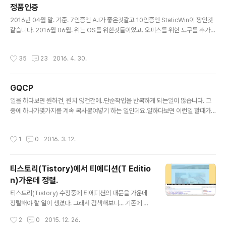
정품인증
글 내용
2016년 04월 말. 기준. 7인증엔 A.I가 좋은것같고 10인증엔 StaticWin이 짱인것
같습니다. 2016월 06월. 위는 OS를 위한것들이었고. 오피스를 위한 도구를 추가합
니다. (뭐. 다 된다고는 하는데;;) ------------------------------------------
------------------------------------------- 2021년 추가
작성시간
35
23
2016. 4. 30.
GQCP
글 내용
일을 하다보면 원하건, 원치 않건간에..단순작업을 반복하게 되는일이 많습니다. 그
중에 하나가몇가지를 계속 복사붙여넣기 하는 일인데요.일하다보면 이런일 할때가
꼭 생깁니다.그런데 이렇게 비효율적일수가 없어요 엑셀에 a 텍스트와 b텍스트 그리
고 c값을 붙여넣는데왔다갔다 해야하고.하나만 한번에 다하기엔 너무 비효율일때가
작성시간
1
0
2016. 3. 12.
많았거든요. 아무튼. 이번 프로그램은 GNUNIX Quick Copy & Paste 입니다.
풉- 단축키는 Ctrl + 1, 2, 3, 4, 5로 5개의 저장고를 두었고요.Ctrl + Q, W, E, R,
T로 각각 저장고에 넣었던 내용을 다시 꺼낼 수가 있습니다. 원래는 10개로 해서 Ct
티스토리(Tistory)에서 티에디션(T Editio
rl은 복사. Alt는 붙여넣기로 했었는데단축키 보내기에서 문제가 생겨서;;;;; 암튼. 64
n)가운데 정렬.
비트용은 그..
글 내용
티스토리(Tistory) 수정중에 티에디션의 대문을 가운데
정렬해야 할 일이 생겼다. 그래서 검색해보니... 기존에 나
온 결과들은 일정 해상도에서 고정된 절대 왼쪽 여백(mar
작성시간
2
0
2015. 12. 26.
gin)을 주어서 설정을 하도록 되어있는것뿐. 모든 해상도