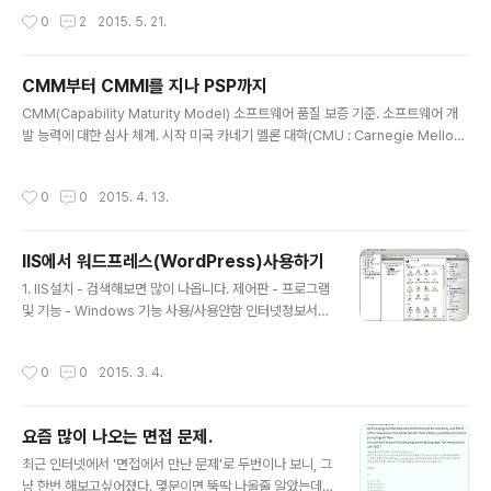
영문은 https://wordpress.org/plugins/about/readme.txt
작성시간
0
2
2015. 5. 21.
CMM부터 CMMI를 지나 PSP까지
글 내용
CMM(Capability Maturity Model) 소프트웨어 품질 보증 기준. 소프트웨어 개
발 능력에 대한 심사 체계. 시작 미국 카네기 멜론 대학(CMU : Carnegie Mellon
University)의 소프트웨어 공학 연구소(SEI ; Software Engineering Institute)
에서 개발. 목적 개발 조직의 개선과 개발자의 소프트웨어 처리 능력을 제고. 프로세
작성시간
0
0
2015. 4. 13.
스 개선을 통한 애플리케이션 개발 비용의 절감. 단계 초기(Ad hoc) 반복(Repeat
able) 정의(Defined) 관리(Managed) 최적화(Optimizing) 각 단계별로 총 18
개의 KPA(Key Process Area)와 KPA 이행을 위한 316개의 핵심 업무를 제시.
IIS에서 워드프레스(WordPress)사용하기
CMMI(Capability Matu..
글 내용
1. IIS설치 - 검색해보면 많이 나옵니다. 제어판 - 프로그램
및 기능 - Windows 기능 사용/사용안함 인터넷정보서비
스(Internet Information Service)를 선택하고 내부항
목도 필요에 따라 적당히(^^) 선택해주세요. 2. PHP 사용
작성시간
0
0
2015. 3. 4.
가능하도록 설치, 설정 - 검색 고고!~ 2-1. PHP 다운로드
및 설치 2-2. phpinfo()로 테스트 3. 사이트를 추가 - 검
색하면 많이 나옵니다 ^^ 3-1. 웹 사이트 추가 (저의 경우
요즘 많이 나오는 면접 문제.
'alown') 3-2. FTP 게시 추가 ('alown' 내에서) (사용자
글 내용
설정에 대해서 모르시면 검색 고고!) 여기서 잠깐!! 가. 접속
최근 인터넷에서 '면접에서 만난 문제'로 두번이나 보니, 그
이 안될 경우 : 방화벽 문제인지 살펴보세요 - 검색해보시
냥 한번 해보고싶어졌다. 몇분이면 뚝딱 나올줄 알았는데