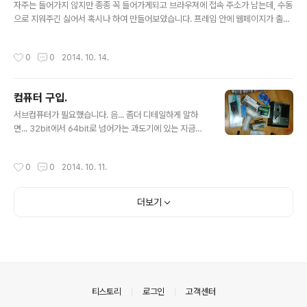
자주는 들어가지 않지만 종종 꼭 들어가게되고 브라우져에 접속 주소가 남는데, 수동
으로 지워주긴 싫어서 혹시나 하여 만들어보았습니다. 프레임 안에 웹페이지가 출력
될경우 그것을 막아놓은 사이트들도 참 많더군요. 그래서 결국. 실패.
작성시간
0
0
2014. 10. 14.
컴퓨터 구입.
글 내용
서브컴퓨터가 필요했습니다. 음... 좀더 디테일하게 말하
면... 32bit에서 64bit로 넘어가는 과도기에 있는 지금의
상황이 저의 결벽증 비슷한 컴퓨터 관리에 어울리지 않았
습니다. 심지어 개발 환경까지... 아직까지도!!! 그래서 32b
작성시간
0
0
2014. 10. 11.
it개발용 컴퓨터를 만들 필요가 있다고 판단되어 구입하게
되었습니다. 이제까지 쭈욱 Intel계열 CPU만 써와본 관계
로 이번엔 시험 겸 해서 AMD제품으로! 서브 컴퓨터인만큼
더보기
좋은 컴퓨터는 필요없다고 생각하고 AMD FX 8300 (비
쉐라)로 결정!(근데 '멀티팩'은 뭐지?) 게임용은 절대 아니
었기에 별도의 그래픽 카드가 필요가 없었고, 다만 당시엔
빔 프로젝터 연결을 염두해두고있었기에 HDMI포트가 필
요했습니다. 그래서 ECS A960M-MV 제이씨현. 제품으
로. ..
의안내
티스토리
로그인
고객센터