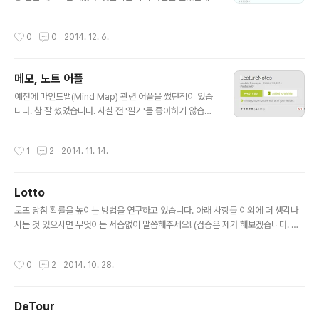
면 많이 나옵니다. 제어판 - Windows 방화벽 ..
마지막에 Spiral 형식으로 번호를 어떻게 부여할까 고민하
다가 1~2시간 걸려버렸다.(그마저도 고민 그만하고 지금
작성시간
0
0
2014. 12. 6.
이 방법으로 하자고 해서....) 먼저 lab80.co의 지원서(htt
ps://lab80.typeform.com/to/IcOxyP) 중의 일부입
니다. 언어는 javascript로 하였고, 원하는 행과 열을 입력
메모, 노트 어플
하면 해당하는 테이블이 먼저 생성되고, 나선형(spiral) 번
글 내용
호는 나중에 다시 부여하는 방식을 택했다. (어떤 패턴을 찾
예전에 마인드맵(Mind Map) 관련 어플을 썼던적이 있습
아내서 한번에 가능케 하려고했지만...) 아무튼 결론. 0 1 2
니다. 참 잘 썼었습니다. 사실 전 '필기'를 좋아하기 않습니
3 4 0 0_0 0_1 0_2 0_3 0_4 1 1_0 1_1 1_2 1_3 1_4..
다. 제가 마인드맵 등의 어플을 좋아하는건, '생각 정리'의
목적이 좀 강했던것같습니다. 그런데 때마침 참 좋은 글이
작성시간
1
2
2014. 11. 14.
보이더군요. 성공의 비결로 [기록하는 습관]을 버려야 한다
는 이론이 유럽의 유수 기업에서 각광을 받고 있다. 기록하
면 시야가 좁아진다는 것이고, 노트 하는 습관은 인간 두뇌
Lotto
의 종합적 사고를 가로막는다는 것이다. 이 이론의 주인공
글 내용
은 런던을 主무대로 활약하고 있는 전직 언론인 '토니 부잔
로또 당첨 확률을 높이는 방법을 연구하고 있습니다. 아래 사항들 이외에 더 생각나
'으로 그가 대신 내놓은 방법은 이른바 [마인드 맵]이다. 출
시는 것 있으시면 무엇이든 서슴없이 말씀해주세요! (검증은 제가 해보겠습니다. 홍
처 : [네이버 지식백과] 마인드맵 [Mind map] (매일경제,
홍!) 기존 당첨 번호 제외 기존에 당첨되었던 번호가 또 장첨 되었던 적이 없음. 4개
매경닷컴) http://terms.naver.com/entr..
연속 숫자 금지 4개 이상 연속으로 번호가 나왔던적 단 한번. 연속 숫자 2쌍까지만
작성시간
0
2
2014. 10. 28.
연속된 숫자가 3쌍 이상 나왔던 적이 없음 값의 범위 12이하 금지 최대-최소값이 12
보다 작았던 적이 단 한번. 201410280431버젼0.5 css쪽으로 참여해주실분들
환영합니다 ^^
DeTour
글 내용