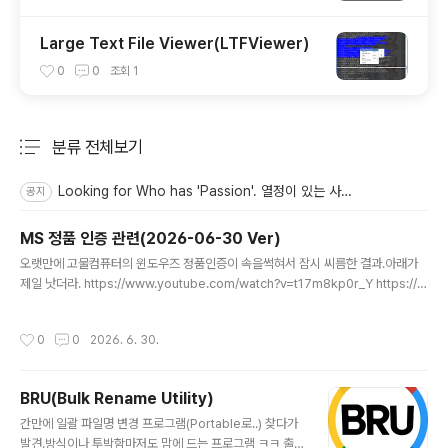
Large Text File Viewer(LTFViewer)
0
0
조회
1
분류 전체보기
주요 글 목록
Looking for Who has 'Passion'. 열정이 있는 사람 모집합니다.
공지
MS 정품 인증 관련(2026-06-30 Ver)
글 내용
오랫만에 고물컴퓨터의 윈도우즈 정품인증이 속을썩혀서 잠시 씨름한 결과.아래가
제일 낫더라. https://www.youtube.com/watch?v=t17m8kp0r_Y https://g
et.activated.win/ https://get.activated.win/ get.activated.win https://m
assgrave.dev/ Microsoft Activation Scripts | MASAn open-source Wi
작성시간
0
0
2026. 6. 30.
ndows and Office activator featuring HWID, Ohook, TSforge, and Onli
ne KMS activation methods, along with advanced troubleshooting.ma
ssgrave.dev 관련하여 전 아무것도 ..
BRU(Bulk Rename Utility)
글 내용
간만에 일괄 파일명 변경 프로그램(Portable로..) 찾다가
발견.방식이나 투박함마저도 맘에 드는 프로그램 ㅋㅋ 출