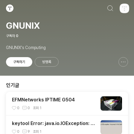
검색하기
티스토리
GNUNIX
구독자
0
GNUNIX's Computing
구독하기
방명록
신고하기 레이어
열기
인기글
EFMNetworks IPTIME G504
0
0
조회
1
keytool Error: java.io.IOException: In
correct AVA format
0
9
조회
1