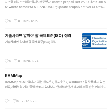
시스템 레지스트리와 일치시켜주었다. update props$ set VALUE$='KOREA
N' where name='NLS_LANGUAGE'; update props$ set VALUE$='KO
REA' where name='NLS_TERRITORY'; update props$ set VALUE$='K
O16MSWIN949' where name='NLS_CHARACTERSET'; shutdown imm
작성시간
0
0
2021. 12. 2.
ediate; startup mount; alter system enable restricted session; alter s
ystem set job_queue_processes=0; alter system set aq_tm_proces
ses=0; alter database open; alter databas..
기술사라면 알아야 할 국제표준(ISO) 정리
글 내용
기술사라면 알아야 할 국제표준(ISO) 정리
작성시간
0
0
2020. 2. 24.
RAMMap
글 내용
RAMMap v1.51 입니다. 저는 윈도우7, 윈도우즈7, Windows7을 사용하고 있는
데요,서버처럼 거의 종일 켜놓고 있다보니 언제부터인가 메모리 부족 관련 에러가 속
출하더라구요-'리소스 모니터'에 '수정한 날짜'라고 되어있는 Modified Memory
가 종종 맘에 걸렸는데검색해보니 요것으로 한방에 해결 할 수 있더군요-게다가 htt
작성시간
1
0
2019. 1. 23.
ps://docs.microsoft.com/en-us/sysinternals/downloads/rammap MS
에서 링크가 달리니 왠지 신방성이 퐉!~ 가는것이 ㅋㅎㅎ Enjoy 하세요 ^^