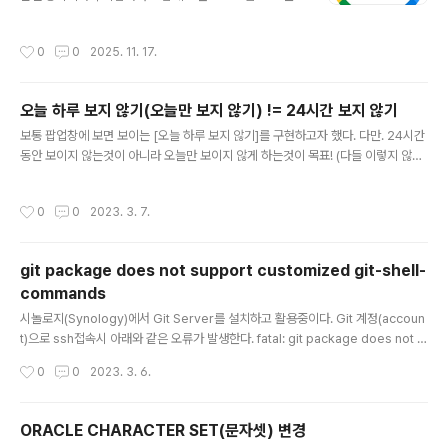
처는 https://www.bulkrenameutility.co.uk/ Bulk R
ename Utility - Free File Renaming SoftwareBac
작성시간
0
0
2025. 11. 17.
kground Bulk Rename Utility is an easy to use fil
e rename program (a.k.a. file renamer). Renami
ng multiple files and/or multiple folders has nev
오늘 하루 보지 않기(오늘만 보지 않기) != 24시간 보지 않기
er been easier! It has a small memory footprint
글 내용
so it can be left running all the time without c..
보통 팝업창에 보면 보이는 [오늘 하루 보지 않기]를 구현하고자 했다. 다만. 24시간
동안 보이지 않는것이 아니라 오늘만 보이지 않게 하는것이 목표! (다들 이렇지 않을
까? 하지만 실상은?) 그러려면 expire를 +24시간으로 하면 안된다. 아래 슈도(ps
udo) 예시 참고. today().addDays(1).setHours(0, 0, 0, 0); setTime(today
작성시간
0
0
2023. 3. 7.
() + (24*60*60*1000)); setHours(0,0,0,0);
git package does not support customized git-shell-
commands
글 내용
시놀로지(Synology)에서 Git Server를 설치하고 활용중이다. Git 계정(accoun
t)으로 ssh접속시 아래와 같은 오류가 발생한다. fatal: git package does not s
upport customized git-shell-commands 해당 오류는 Git 계정으로 ssh이
작성시간
0
0
2023. 3. 6.
용이 불가능하다는 메세지 인가봉가.
ORACLE CHARACTER SET(문자셋) 변경
글 내용