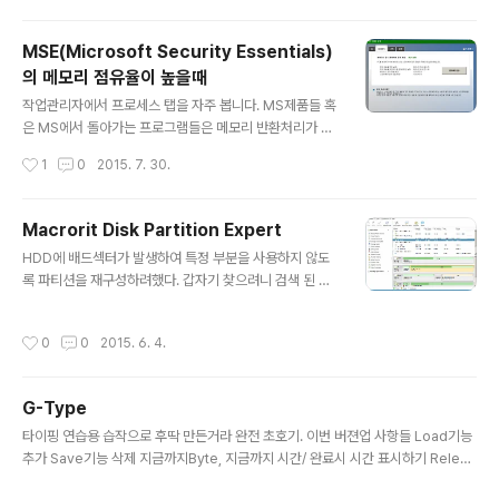
에서 가운데 정렬을 하기위한 center 설정을 해주는 부분
이 없었다. 그래서 해결하려고 찾아보니... 해당 div에 ttC
MSE(Microsoft Security Essentials)
onvas라는 이름으로 id가 들어가있었다. 이미 수정 불가
의 메모리 점유율이 높을때
능한곳에 css가 들어가 있었지만 어떻게든 해보기로 결정!
글 내용
제가 한 방법은 아래와 같습니다. div#ttCanvas{ margi
작업관리자에서 프로세스 탭을 자주 봅니다. MS제품들 혹
n-left:auto !important; } 기존의 margin-left를 없애
은 MS에서 돌아가는 프로그램들은 메모리 반환처리가 잘
기위해서 !important를 추가하며 기존 왼쪽 여백을 무력
되고있는것같지 않거든요. 특히 IE!!! 아무튼 오늘도 어김없
작성시간
1
0
2015. 7. 30.
화 시켜보았습니다. 처음엔 0..
이 반환되지 않은 IE를 종료하려고했는데.... MsMpEng.e
xe 프로세스가 메모리를 엄청 차지 하고있더군요. 여담입
니다만... 저는 싱크로율(?) 같은데 집착이 조금 있어서....
Macrorit Disk Partition Expert
서드파티는 잘 안쓰려고합니다. MS에선 되도록 MS만 쓰
글 내용
HDD에 배드섹터가 발생하여 특정 부분을 사용하지 않도
려고 하고. 꼭 필요한 프로그램은 설치하려 하지 않습니다.
록 파티션을 재구성하려했다. 갑자기 찾으려니 검색 된 맘
카메라에서도 카메라 제조회사 렌즈만 쓰는편입니다. 그것
에 드는 프로그램. 개인사용자에겐 Free. 게다가 포터블(P
도 단렌즈만으로;;;;; 쿨럭 . . . 아무튼 결론. MSE실행시켜
ortable)버전도 함께 제공!!! *_*http://macrorit.com/
서 Update를 수동으로 해주었습니다. 이제 정상수치로
작성시간
0
0
2015. 6. 4.
download.html http://disk-tool.com/download/m
내려간것같네요 ^^
de/mde-free-portable.zip
G-Type
글 내용
타이핑 연습용 습작으로 후딱 만든거라 완전 초호기. 이번 버젼업 사항들 Load기능
추가 Save기능 삭제 지금까지Byte, 지금까지 시간/ 완료시 시간 표시하기 Releas
e / AnyCPU로 빌드했는데;;;; 잘되나 봐주세염;;; 아 그리고 txt파일 필요하시면...