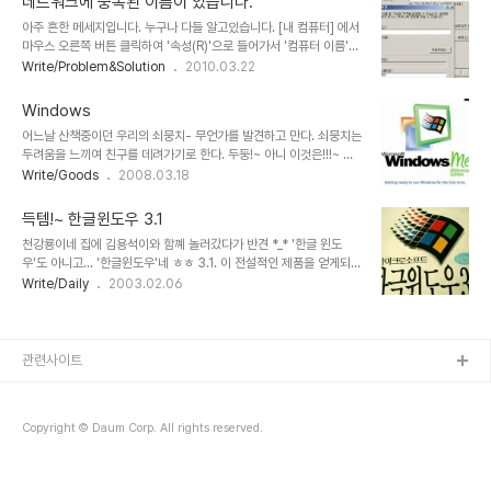
네트워크에 중복된 이름이 있습니다.
다시 설정하시면 됩니다 ^^
아주 흔한 메세지입니다. 누구나 다들 알고있습니다. [내 컴퓨터] 에서
마우스 오른쪽 버튼 클릭하여 '속성(R)'으로 들어가서 '컴퓨터 이름'텝
으로 이동하여 '변경(C)'버튼을 누르고 이름은 바꾸어줘야한다는것
Write/Problem&Solution
2010.03.22
을... 하지만 아무리 바꾸어도 안되고, 자꾸 메세지는 뜨고- "지정한 작
업 그룹 이름이 올바르지 않습니다."라는 메세지까지 추가로 뜨는데
Windows
이를 어찌한담? 이런 분들을 위해 준비했습니다!~ 2010/03/22 -
어느날 산책중이던 우리의 쇠뭉치- 무언가를 발견하고 만다. 쇠뭉치는
[Write/Etc] - 지정한 작업 그룹 이름이 올바르지 않습니다. 이 포스
두려움을 느끼여 친구를 데려가기로 한다. 두둥!~ 아니 이것은!!!~ 전
팅을 따라가보세용!!~ ^^
설속의 그 윈도우 아닌가!!!~ 한글 윈도우 3.1 !!!~ (Window 3.1) 윈
Write/Goods
2008.03.18
도우즈 3.1(Windows 3.1)도 아니다!~ 그냥 윈도우다 ㅋㅋ 자
Windows의 역사에 대해서 알아볼까? 1985년 Windows 1.0 첫
득템!~ 한글윈도우 3.1
버젼의 윈도우즈!~ 역시 DOS위에서 돌아가며 Bitmap 이미지 방식
천강룡이네 집에 김용석이와 함꼐 놀러갔다가 반견 *_* '한글 윈도
으로 마우스를 지원하며 어설픈 도스 그래픽을 구사한다. 달력, 카드파
우'도 아니고... '한글윈도우'네 ㅎㅎ 3.1. 이 전설적인 제품을 얻게되다
일, 메모장, 계산기, 시계 등이 있으며 윈도우즈 3.1과의 공통점은 3.1
니 *_* 강룡아 고마워 ^^
Write/Daily
2003.02.06
에서 말하도록한다 ㅋㅋ 1984년 Windows 2.0 Intel 286프로쎄
서에 맞추어 나온 운영체제. 향상된 그래픽 지원..
관련사이트
Copyright © Daum Corp. All rights reserved.