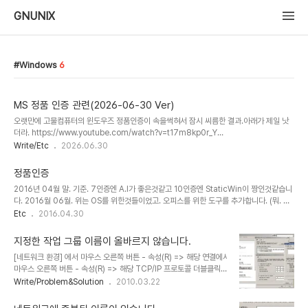
GNUNIX
Windows
6
MS 정품 인증 관련(2026-06-30 Ver)
오랫만에 고물컴퓨터의 윈도우즈 정품인증이 속을썩혀서 잠시 씨름한 결과.아래가 제일 낫
더라. https://www.youtube.com/watch?v=t17m8kp0r_Y
https://get.activated.win/ https://get.activated.win/ get.activated.win
Write/Etc
2026.06.30
https://massgrave.dev/ Microsoft Activation Scripts | MASAn open-source
Windows and Office activator featuring HWID, Ohook, TSforge, and
정품인증
Online KMS activation methods, along with advanced
2016년 04월 말. 기준. 7인증엔 A.I가 좋은것같고 10인증엔 StaticWin이 짱인것같습니
troubleshooting.massgrave.dev 관련하여 전 아무것도 ..
다. 2016월 06월. 위는 OS를 위한것들이었고. 오피스를 위한 도구를 추가합니다. (뭐. 다
된다고는 하는데;;) -----------------------------------------------------
Etc
2016.04.30
-------------------------------- 2021년 추가
지정한 작업 그룹 이름이 올바르지 않습니다.
[네트워크 환경] 에서 마우스 오른쪽 버튼 - 속성(R) => 해당 연결에서
마우스 오른쪽 버튼 - 속성(R) => 해당 TCP/IP 프로토콜 더블클릭 -
'고급(V)'버튼 클릭 => 'WINS'텝으로 이동 - NetBIOS설정 '사용안
Write/Problem&Solution
2010.03.22
함'으로 변경. 2010/03/22 - [Write/Etc] - 네트워크에 중복된 이
름이 있습니다. 위 포스팅 참고하여 이름 변경 후 NetBIOS필요하면