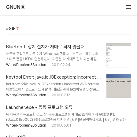
GNUNIX
에러
7
Bluetooth 장치 설치가 재대로 되지 않을때
노트북 구입으로 나도 이제 Windows 7을 써보는구나... 하며 나의
스마트 폰을 USB에 연결하였다- 다른건 다 재대로 설치 되는데 뭔가
모를 하나가 실패하며.... 나의 컴퓨터에 저런 찜찜하고 불결한 느낌표
Write/Problem&Solution
2011.02.24
를 남겨버리시는걸 절대로 나는 용납할 수 없다. 검색 검색 또 검색. 난
노트북이다. 각 제조사마다 "스텍"이라는걸 제공한다고는 하는데 솔
keytool Error: java.io.IOException: Incorrect A
직히 그건 뭔지 모르겠고- 나의 HP 노트북의 경우 HP 홈페이지 접
VA format
ketstore 오류: java.io.IOException : Incorrect AVA format
속. 우리나라사이트 보다는 해외사이트가 좀더 검색이 잘된다는건 내
이클립스에서 안드로이드 개발 후 배포를 위해 akg파일을 Signed
생각. [Software Support for HP Integrated Module with
Export하려고 할때 발생하는 오류이다. 결론은 한마디로.... '이전'으
Write/Problem&Solution
2010.07.12
Bluetooth Wireless Technology] 로 검색하면 각 OS별 링크가
로 돌아가서 특수문자를 제거한다(ex : , ) go back and
주르륵- 난 Windows 7 Profession..
delete(remove) Special Character(ex : comma) 그리고 다
Launcher.exe - 응용 프로그램 오류
시 하면 잘 된다.
위 제목을 제목으로한 경고 창. 응용 프로그램을 제대로 초기화 하지 못했습니다.
(Oxxc0150002) 응용 프로그램을 마치려면 [확인]을 클릭하십시오. [확인] 위와 같은 에
러를 만났다면 아래의 파일을 받아 설치해보시라!!!~ 그러면 또 다른 에러가 뜰 터이니!!~ ㅋ
Write/Problem&Solution
2010.05.01
ㅋㅋ 농담입니다--;;;