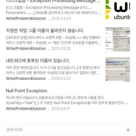
디스크없음 - Exception Processing Message 0
x0..... Parameters ........
[디스크없음 - Exception Processing Message 0x0.....
Parameters ........] Wubi를 설치하려고 하는데 나온 메세지이다.
난 처음에 XP에서는 되어도 Windows 2003 Server에서는 안되
Write/Problem&Solution
2010.03.23
는줄 알았다. 쌍둥이라도 완전 같지는 않은가보다.. 하려고 했더니만-
우리나라 검색엔진에서 잘 안나와서 구글링해서 찾아 알아냈다. 총 정
지정한 작업 그룹 이름이 올바르지 않습니다.
리!!! 해보자면!!!! 컴퓨터 이름이나 작업그룹에 한글이 포함되어있는지
[네트워크 환경] 에서 마우스 오른쪽 버튼 - 속성(R) => 해당 연결에서
확인한다. [내 컴퓨터]에서 마우스 오른쪽 버튼 - '속성(R)'을 클릭.
마우스 오른쪽 버튼 - 속성(R) => 해당 TCP/IP 프로토콜 더블클릭 -
'컴퓨터 이름'텝으로 이동하여 작업 그룹이나 컴퓨터 이름을 확인하고,
'고급(V)'버튼 클릭 => 'WINS'텝으로 이동 - NetBIOS설정 '사용안
Write/Problem&Solution
2010.03.22
변경이 필요한 경우 '변경(C)'버튼을 이용하여 변경한다. 디스크 이름
함'으로 변경. 2010/03/22 - [Write/Etc] - 네트워크에 중복된 이
이 한글이 포함되어있는지 확인한다. [내 컴퓨터..
름이 있습니다. 위 포스팅 참고하여 이름 변경 후 NetBIOS필요하면
네트워크에 중복된 이름이 있습니다.
다시 설정하시면 됩니다 ^^
아주 흔한 메세지입니다. 누구나 다들 알고있습니다. [내 컴퓨터] 에서
마우스 오른쪽 버튼 클릭하여 '속성(R)'으로 들어가서 '컴퓨터 이름'텝
으로 이동하여 '변경(C)'버튼을 누르고 이름은 바꾸어줘야한다는것
Write/Problem&Solution
2010.03.22
을... 하지만 아무리 바꾸어도 안되고, 자꾸 메세지는 뜨고- "지정한 작
업 그룹 이름이 올바르지 않습니다."라는 메세지까지 추가로 뜨는데
Null Point Exception.
이를 어찌한담? 이런 분들을 위해 준비했습니다!~ 2010/03/22 -
하나의 변수 Object가 있을때 비교구문을 너무나도 흔하게 사용을 한다.
[Write/Etc] - 지정한 작업 그룹 이름이 올바르지 않습니다. 이 포스
if(varObj=="test"){ } 이 구문은 Null Point Exception을 아주 흔하게 발생시킨다. 그
팅을 따라가보세용!!~ ^^
래서 몇몇사람들은 이같은 구문을 추가한다. if(varObj==null){ } 하지만 varObj가 null
Write/Problem&Solution
2010.03.19
일경우 이 또한 상당히 위험하다. 그래서 몇몇사람들은 바꾼답시고 아래처럼 바꾼다.
if(varObj.equals("")){ } 하지만 아직도 부족하다. 바꾸었는데도 Null Point
Exception이 발생하면 참 난감하다. 찾으려고 해보지만 찾지못하고 헛돈다. 결국 소스만
지저분해진다. 해답은 다음과 같다. if("".equals(x)){ }
관련사이트